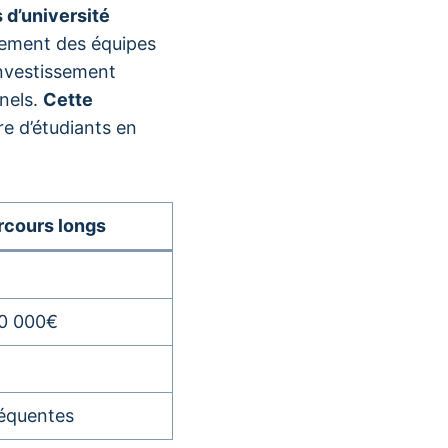
 d’université
idement des équipes
investissement
nels.
Cette
e d’étudiants en
rcours longs
0 000€
réquentes