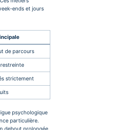
 Ces métiers
week-ends et jours
incipale
ut de parcours
restreinte
és strictement
uits
tigue psychologique
nce particulière.
on debout prolongée,