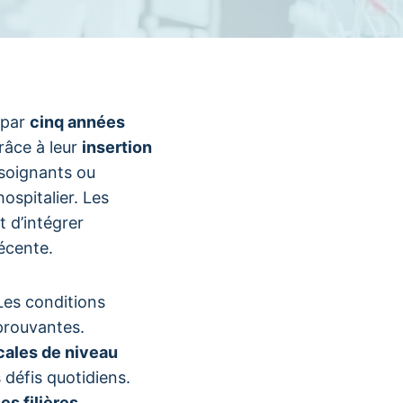
 par
cinq années
râce à leur
insertion
-soignants ou
spitalier. Les
 d’intégrer
écente.
Les conditions
rouvantes.
cales de niveau
 défis quotidiens.
es filières