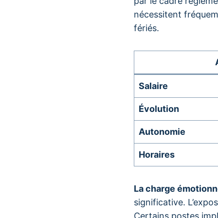
par le cadre réglem
nécessitent fréqu
fériés.
Salaire
Évolution
Autonomie
Horaires
La charge émotionn
significative. L’expo
Certains postes imp