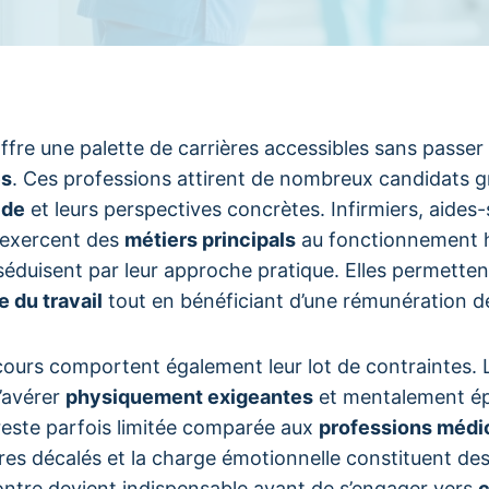
ffre une palette de carrières accessibles sans passer
es
. Ces professions attirent de nombreux candidats g
ide
et leurs perspectives concrètes. Infirmiers, aides
 exercent des
métiers principals
au fonctionnement ho
éduisent par leur approche pratique. Elles permettent
 du travail
tout en bénéficiant d’une rémunération d
ours comportent également leur lot de contraintes. 
’avérer
physiquement exigeantes
et mentalement ép
e reste parfois limitée comparée aux
professions médi
ires décalés et la charge émotionnelle constituent des
contre devient indispensable avant de s’engager vers
c