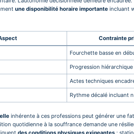
entaire. L’autonomie décisionnelle demeure encadrée.
emment
une disponibilité horaire importante
incluant 
Aspect
Contrainte pr
Fourchette basse en déb
Progression hiérarchique 
Actes techniques encadr
Rythme décalé incluant n
elle
inhérente à ces professions peut générer une fa
sition quotidienne à la souffrance demande une résilie
liquent
des conditions physiques exigeantes
: stati