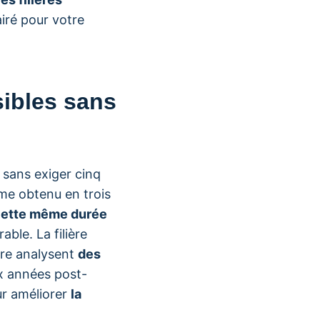
airé pour votre
ibles sans
sans exiger cinq
me obtenu en trois
ette même durée
ble. La filière
ire analysent
des
x années post-
ur améliorer
la