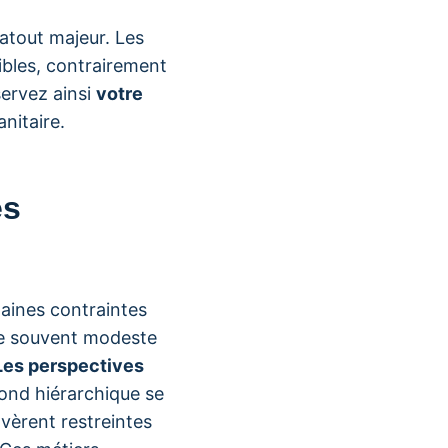
atout majeur. Les
bles, contrairement
servez ainsi
votre
nitaire.
es
aines contraintes
 souvent modeste
Les perspectives
ond hiérarchique se
avèrent restreintes